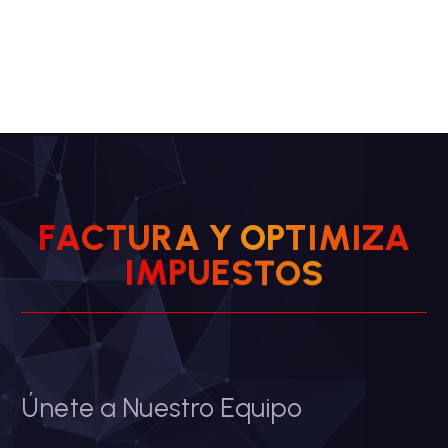
F
A
C
T
U
R
A
Y
O
P
T
I
M
I
Z
A
I
M
P
U
E
S
T
O
S
Únete a Nuestro Equipo