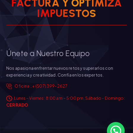
F
A
C
T
U
R
A
Y
O
P
T
I
M
I
Z
A
E
U
S
P
T
M
I
O
S
Únete a Nuestro Equipo
Nos apasiona enfrentar nuevos retos y superarlos con
experiencia y creatividad. Confía en los expertos.
Oficina : + (507) 399-2627
Lunes – Viernes: 8:00 am – 5:00 pm, Sábado - Domingo:
CERRADO