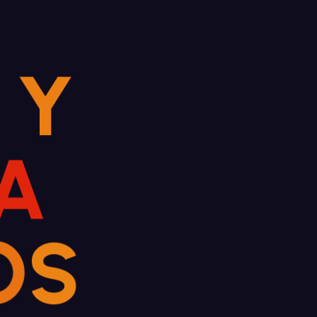
Y
A
O
S