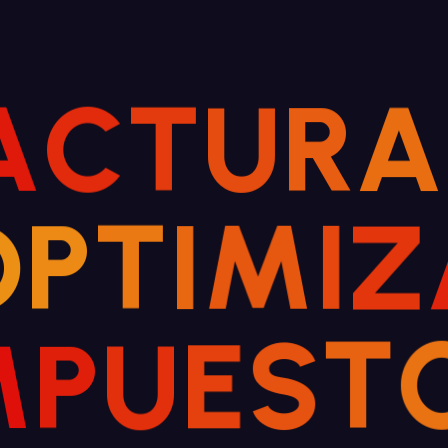
A
C
T
U
R
A
O
P
T
I
M
I
Z
M
P
U
E
S
T